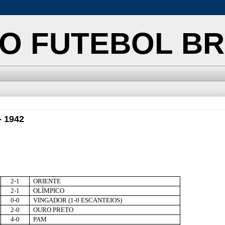
O FUTEBOL BR
 1942
2-1
ORIENTE
2-1
OLÍMPICO
0-0
VINGADOR (1-0 ESCANTEIOS)
2-0
OURO PRETO
4-0
PAM