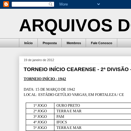
ARQUIVOS D
Início
Proposta
Membros
Fale Conosco
19 de janeiro de 2012
TORNEIO INÍCIO CEARENSE - 2ª DIVISÃO -
TORNEIO INÍCIO - 1942
DATA: 15 DE MARÇO DE 1942
LOCAL: ESTÁDIO GETÚLIO VARGAS, EM FORTALEZA / CE
1º JOGO
OURO PRETO
2º JOGO
TERRA E MAR
3º JOGO
PAM
4º JOGO
IFOCS
5º JOGO
TERRA E MAR