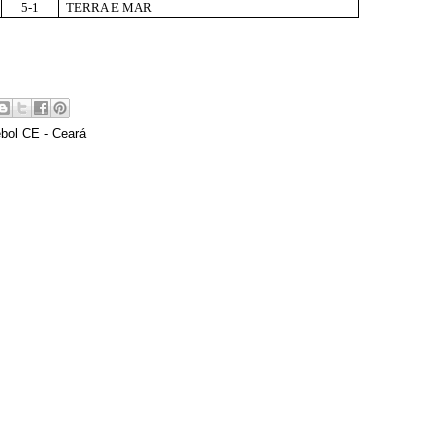
5-1
TERRA E MAR
bol CE - Ceará