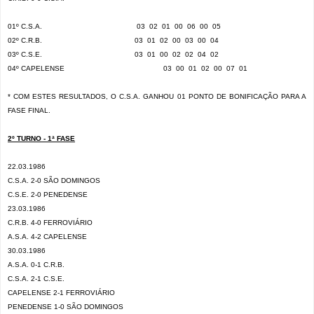
01º C.S.A.
03
02
01
00
06
00
05
02º C.R.B.
03
01
02
00
03
00
04
03º C.S.E.
03
01
00
02
02
04
02
04º CAPELENSE
03
00
01
02
00
07
01
* COM ESTES RESULTADOS, O C.S.A. GANHOU 01 PONTO DE BONIFICAÇÃO PARA A
FASE FINAL.
2º TURNO - 1ª FASE
22.03.1986
C.S.A. 2-0 SÃO DOMINGOS
C.S.E. 2-0 PENEDENSE
23.03.1986
C.R.B. 4-0 FERROVIÁRIO
A.S.A. 4-2 CAPELENSE
30.03.1986
A.S.A. 0-1 C.R.B.
C.S.A. 2-1 C.S.E.
CAPELENSE 2-1 FERROVIÁRIO
PENEDENSE 1-0 SÃO DOMINGOS