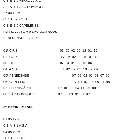
C.S.E. 1-0 FERROVIÁRIO
A.S.A. 1-1 SÃO DOMINGOS
27.04.1986
C.R.B. 0-0 C.S.A.
C.S.E. 1-0 CAPELENSE
FERROVIÁRIO 0-0 SÃO DOMINGOS
PENEDENSE 1-0 A.S.A.
01º C.R.B.
07
05
02
00
12
01
12
02º C.S.A.
07
05
02
00
10
01
12
03º C.S.E.
07
04
01
02
10
06
09
04º A.S.A.
07
02
02
03
10
09
06
05º PENEDENSE
07
02
02
03
02
07
06
06º CAPELENSE
07
01
03
03
05
11
05
07º FERROVIÁRIO
07
00
03
04
01
09
03
08º SÃO DOMINGOS
07
00
03
04
01
07
03
2º TURNO - 2ª FASE
01.05.1986
C.S.A. 3-1 A.S.A.
04.05.1986
C.R.B. 2-0 C.S.E.