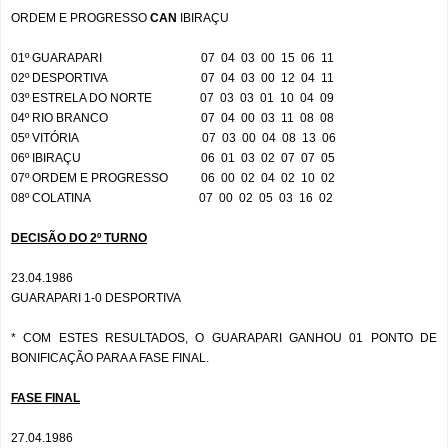
ORDEM E PROGRESSO
CAN
IBIRAÇU
01º GUARAPARI
07
04
03
00
15
06
11
02º DESPORTIVA
07
04
03
00
12
04
11
03º ESTRELA DO NORTE
07
03
03
01
10
04
09
04º RIO BRANCO
07
04
00
03
11
08
08
05º VITÓRIA
07
03
00
04
08
13
06
06º IBIRAÇU
06
01
03
02
07
07
05
07º ORDEM E PROGRESSO
06
00
02
04
02
10
02
08º COLATINA
07
00
02
05
03
16
02
DECISÃO DO 2º TURNO
23.04.1986
GUARAPARI 1-0 DESPORTIVA
* COM ESTES RESULTADOS, O GUARAPARI GANHOU 01 PONTO DE
BONIFICAÇÃO PARA A FASE FINAL.
FASE FINAL
27.04.1986