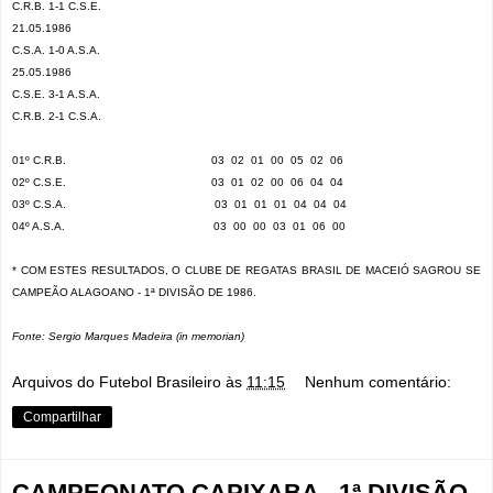
C.R.B. 1-1 C.S.E.
21.05.1986
C.S.A. 1-0 A.S.A.
25.05.1986
C.S.E. 3-1 A.S.A.
C.R.B. 2-1 C.S.A.
01º C.R.B.
03
02
01
00
05
02
06
02º C.S.E.
03
01
02
00
06
04
04
03º C.S.A.
03
01
01
01
04
04
04
04º A.S.A.
03
00
00
03
01
06
00
* COM ESTES RESULTADOS, O CLUBE DE REGATAS BRASIL DE MACEIÓ SAGROU SE
CAMPEÃO ALAGOANO - 1ª DIVISÃO DE 1986.
Fonte: Sergio Marques Madeira (in memorian)
Arquivos do Futebol Brasileiro
às
11:15
Nenhum comentário:
Compartilhar
CAMPEONATO CAPIXABA - 1ª DIVISÃO