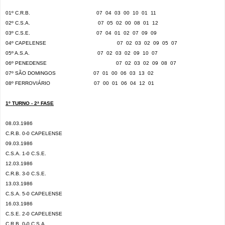
01º C.R.B.
07
04
03
00
10
01
11
02º C.S.A.
07
05
02
00
08
01
12
03º C.S.E.
07
04
01
02
07
09
09
04º CAPELENSE
07
02
03
02
09
05
07
05º A.S.A.
07
02
03
02
09
10
07
06º PENEDENSE
07
02
03
02
09
08
07
07º SÃO DOMINGOS
07
01
00
06
03
13
02
08º FERROVIÁRIO
07
00
01
06
04
12
01
1º TURNO - 2ª FASE
08.03.1986
C.R.B. 0-0 CAPELENSE
09.03.1986
C.S.A. 1-0 C.S.E.
12.03.1986
C.R.B. 3-0 C.S.E.
13.03.1986
C.S.A. 5-0 CAPELENSE
16.03.1986
C.S.E. 2-0 CAPELENSE
C.R.B. 0-0 C.S.A.