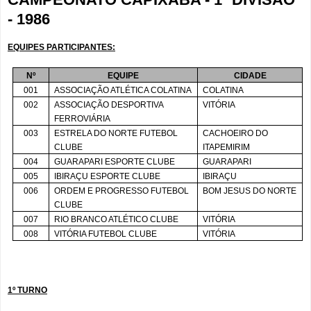
- 1986
EQUIPES PARTICIPANTES:
Nº
EQUIPE
CIDADE
001
ASSOCIAÇÃO ATLÉTICA COLATINA
COLATINA
002
ASSOCIAÇÃO DESPORTIVA
VITÓRIA
FERROVIÁRIA
003
ESTRELA DO NORTE FUTEBOL
CACHOEIRO DO
CLUBE
ITAPEMIRIM
004
GUARAPARI ESPORTE CLUBE
GUARAPARI
005
IBIRAÇU ESPORTE CLUBE
IBIRAÇU
006
ORDEM E PROGRESSO FUTEBOL
BOM JESUS DO NORTE
CLUBE
007
RIO BRANCO ATLÉTICO CLUBE
VITÓRIA
008
VITÓRIA FUTEBOL CLUBE
VITÓRIA
1º TURNO