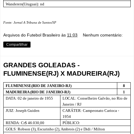
Wanderers(Uruguai): nd
Fonte: Jornal A Tribuna de Santos/SP
Arquivos do Futebol Brasileiro
às
11:03
Nenhum comentário:
Compartilhar
GRANDES GOLEADAS -
FLUMINENSE(RJ) X MADUREIRA(RJ)
FLUMINENSE(RIO DE JANEIRO-RJ)
8
MADUREIRA (RIO DE JANEIRO-RJ)
1
DATA: 02 de janeiro de 1955
LOCAL: Conselheiro Galvão, no Rio de
Janeiro / RJ
JUIZ: Joseph Guiden
CARÁTER: Campeonato Carioca -
1954
RENDA: Cr$ 46.030,00
PÚBLICO:
GOLS: Robson (3), Escurinho (2), Ambrois (2) e Didi / Milton