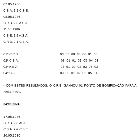
07.05.1986
C.S.A. 1-1 C.S.E.
08.05.1986
C.R.B. 2-0 A.S.A.
11.05.1986
C.S.E. 1-2 A.S.A.
C.R.B. 2-1 C.S.A.
01º C.R.B.
03
03
00
00
06
01
06
02º C.S.A.
03
01
01
01
05
04
03
03º A.S.A.
03
01
00
02
03
06
02
04º C.S.E.
03
00
01
02
02
05
01
* COM ESTES RESULTADOS, O C.R.B. GANHOU 01 PONTO DE BONIFICAÇÃO PARA A
FASE FINAL.
FASE FINAL
17.05.1986
C.R.B. 2-0 ASA.
C.S.A. 2-2 C.S.E.
20.05.1986