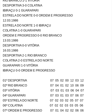
RIO BRANCO 2-1 VITÓRIA
DESPORTIVA 3-0 COLATINA
IBIRAÇU 0-1 GUARAPARI
ESTRELA DO NORTE 0-0 ORDEM E PROGRESSO
12.03.1986
ESTRELA DO NORTE 1-0 IBIRAÇU
COLATINA 1-0 GUARAPARI
ORDEM E PROGRESSO 0-0 RIO BRANCO
13.03.1986
DESPORTIVA 0-0 VITÓRIA
16.03.1986
DESPORTIVA 2-1 RIO BRANCO
COLATINA 2-0 ESTRELA DO NORTE
GUARAPARI 1-0 VITÓRIA
IBIRAÇU 0-0 ORDEM E PROGRESSO
01º DESPORTIVA
07
05
02
00
12
03
12
02º RIO BRANCO
07
04
01
02
10
06
09
03º VITÓRIA
07
03
01
03
06
04
07
04º GUARAPARI
07
03
01
03
07
06
07
05º ESTRELA DO NORTE
07
02
03
02
05
07
07
06º COLATINA
07
02
02
03
03
05
06
07º ORDEM E PROGRESSO
07
01
04
02
02
06
06